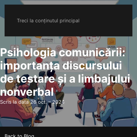
Treci la conținutul principal
Psihologia comunicării:
importanța discursului
de testare și a limbajului
nonverbal
Scris la data
26 oct. – 2024
Back to Blog