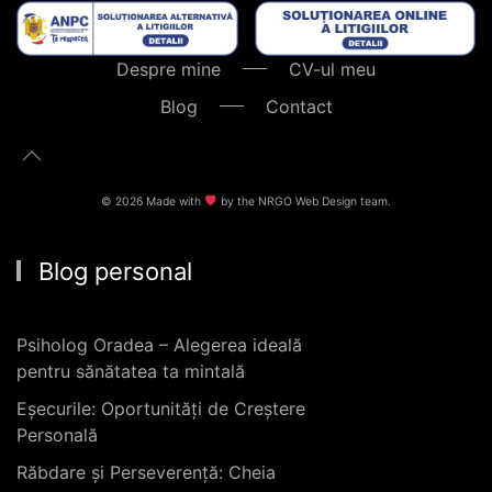
Despre mine
CV-ul meu
Blog
Contact
©
2026
Made with
by the
NRGO Web Design
team.
Blog personal
Psiholog Oradea – Alegerea ideală
pentru sănătatea ta mintală
Eșecurile: Oportunități de Creștere
Personală
Răbdare și Perseverență: Cheia