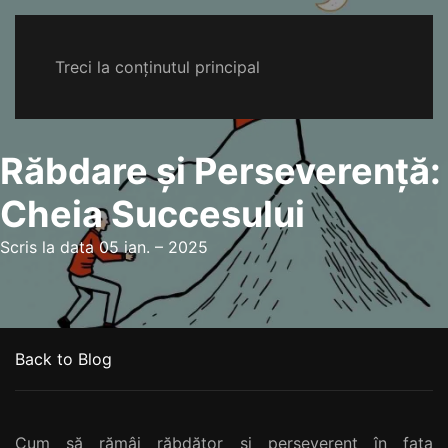
Treci la conținutul principal
Răbdare și Perseverență:
Cheia Succesului
Scris la data
05 ian. – 2025
Back to Blog
Cum să rămâi răbdător și perseverent în fața