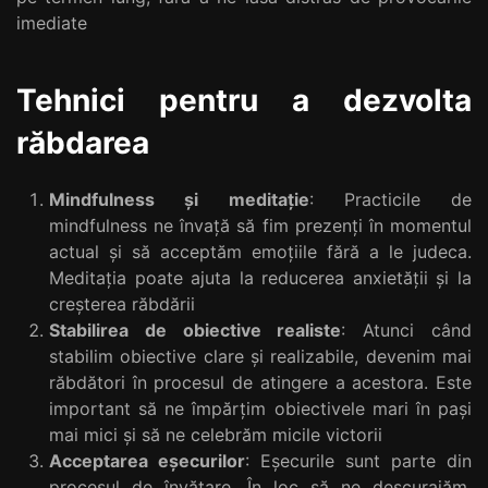
imediate
Tehnici pentru a dezvolta
răbdarea
Mindfulness și meditație
: Practicile de
mindfulness ne învață să fim prezenți în momentul
actual și să acceptăm emoțiile fără a le judeca.
Meditația poate ajuta la reducerea anxietății și la
creșterea răbdării
Stabilirea de obiective realiste
: Atunci când
stabilim obiective clare și realizabile, devenim mai
răbdători în procesul de atingere a acestora. Este
important să ne împărțim obiectivele mari în pași
mai mici și să ne celebrăm micile victorii
Acceptarea eșecurilor
: Eșecurile sunt parte din
procesul de învățare. În loc să ne descurajăm,