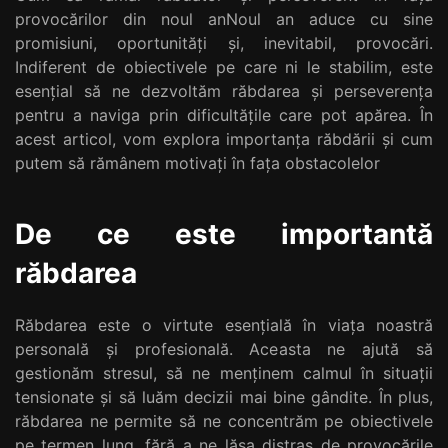
provocărilor din noul anNoul an aduce cu sine
promisiuni, oportunități și, inevitabil, provocări.
Indiferent de obiectivele pe care ni le stabilim, este
esențial să ne dezvoltăm răbdarea și perseverența
pentru a naviga prin dificultățile care pot apărea. În
acest articol, vom explora importanța răbdării și cum
putem să rămânem motivați în fața obstacolelor
De ce este importantă
răbdarea
Răbdarea este o virtute esențială în viața noastră
personală și profesională. Aceasta ne ajută să
gestionăm stresul, să ne menținem calmul în situații
tensionate și să luăm decizii mai bine gândite. În plus,
răbdarea ne permite să ne concentrăm pe obiectivele
pe termen lung, fără a ne lăsa distras de provocările