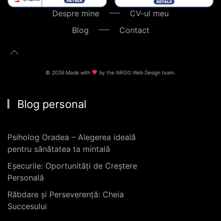
Despre mine
CV-ul meu
Blog
Contact
©
2026
Made with
by the
NRGO Web Design
team.
Blog personal
Psiholog Oradea – Alegerea ideală
pentru sănătatea ta mintală
Eșecurile: Oportunități de Creștere
Personală
Răbdare și Perseverență: Cheia
Succesului