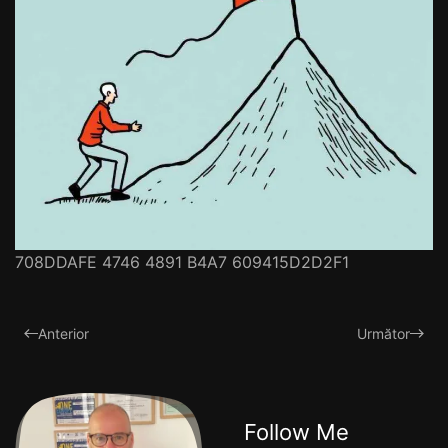
708DDAFE 4746 4891 B4A7 609415D2D2F1
Anterior
Următor
Follow Me