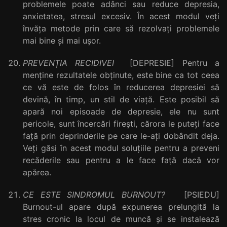
problemele poate adânci sau reduce depresia,
anxietatea, stresul excesiv. În acest modul veți
învăța metode prin care să rezolvați problemele
mai bine și mai ușor.
PREVENȚIA RECIDIVEI
[DEPRESIE] Pentru a
menține rezultatele obținute, este bine ca tot ceea
ce vă este de folos în reducerea depresiei să
devină, în timp, un stil de viață. Este posibil să
apară noi episoade de depresie, ele nu sunt
pericole, sunt încercări firești, cărora le puteți face
față prin deprinderile pe care le-ați dobândit deja.
Veți găsi în acest modul soluțiile pentru a preveni
recăderile sau pentru a le face față dacă vor
apărea.
CE ESTE SINDROMUL BURNOUT?
[PSIEDU]
Burnout-ul apare după expunerea prelungită la
stres cronic la locul de muncă și se instalează