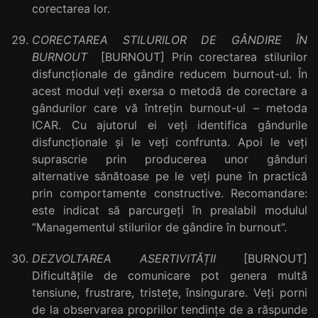
corectarea lor.
CORECTAREA STILURILOR DE GÂNDIRE ÎN
BURNOUT
[BURNOUT] Prin corectarea stilurilor
disfuncționale de gândire reducem burnout-ul. În
acest modul veți exersa o metodă de corectare a
gândurilor care vă întrețin burnout-ul – metoda
ICAR. Cu ajutorul ei veți identifica gândurile
disfuncționale și le veți confrunta. Apoi le veți
suprascrie prin producerea unor gânduri
alternative sănătoase pe le veți pune în practică
prin comportamente constructive. Recomandare:
este indicat să parcurgeți în prealabil modulul
”Managementul stilurilor de gândire în burnout”.
DEZVOLTAREA ASERTIVITĂȚII
[BURNOUT]
Dificultățile de comunicare pot genera multă
tensiune, frustrare, tristețe, însingurare. Veți porni
de la observarea propriilor tendințe de a răspunde