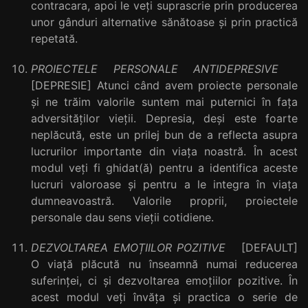
contracara, apoi le veți suprascrie prin producerea
unor gânduri alternative sănătoase și prin practică
repetată.
PROIECTELE PERSONALE ANTIDEPRESIVE
[DEPRESIE] Atunci când avem proiecte personale
și ne trăim valorile suntem mai puternici în fața
adversităților vieții. Depresia, deși este foarte
neplăcută, este un prilej bun de a reflecta asupra
lucrurilor importante din viața noastră. În acest
modul veți fi ghidat(ă) pentru a identifica aceste
lucruri valoroase și pentru a le integra în viața
dumneavoastră. Valorile proprii, proiectele
personale dau sens vieții cotidiene.
DEZVOLTAREA EMOȚIILOR POZITIVE
[DEFAULT]
O viață plăcută nu înseamnă numai reducerea
suferinței, ci și dezvoltarea emoțiilor pozitive. În
acest modul veți învăța și practica o serie de