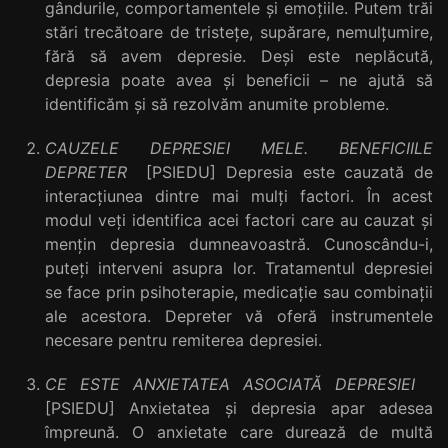
gândurile, comportamentele și emoțiile. Putem trăi
stări trecătoare de tristețe, supărare, nemulțumire,
fără să avem depresie. Deși este neplăcută,
depresia poate avea și beneficii – ne ajută să
identificăm și să rezolvăm anumite probleme.
CAUZELE DEPRESIEI MELE. BENEFICIILE
DEPRETER
[PSIEDU] Depresia este cauzată de
interacțiunea dintre mai mulți factori. În acest
modul veți identifica acei factori care au cauzat și
mențin depresia dumneavoastră. Cunoscându-i,
puteți interveni asupra lor. Tratamentul depresiei
se face prin psihoterapie, medicație sau combinații
ale acestora. Depreter vă oferă instrumentele
necesare pentru remiterea depresiei.
CE ESTE ANXIETATEA ASOCIATĂ DEPRESIEI
[PSIEDU] Anxietatea și depresia apar adesea
împreună. O anxietate care durează de multă