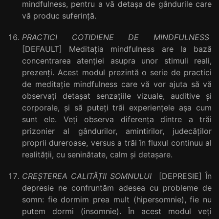
mindfulness, pentru a vă detașa de gândurile care
vă produc suferință.
PRACTICI COTIDIENE DE MINDFULNESS
[DEFAULT] Meditația mindfulness are la bază
concentrarea atenției asupra unor stimuli reali,
prezenți. Acest modul prezintă o serie de practici
de meditație mindfulness care vă vor ajuta să vă
observați detașat senzațiile vizuale, auditive și
corporale, și să puteți trăi experiențele așa cum
sunt ele. Veți observa diferența dintre a trăi
prizonier al gândurilor, amintirilor, judecăților
proprii dureroase, versus a trăi în fluxul continuu al
realității, cu seninătate, calm și detașare.
CREȘTEREA CALITĂȚII SOMNULUI
[DEPRESIE] În
depresie ne confruntăm adesea cu probleme de
somn: fie dormim prea mult (hipersomnie), fie nu
putem dormi (insomnie). În acest modul veți