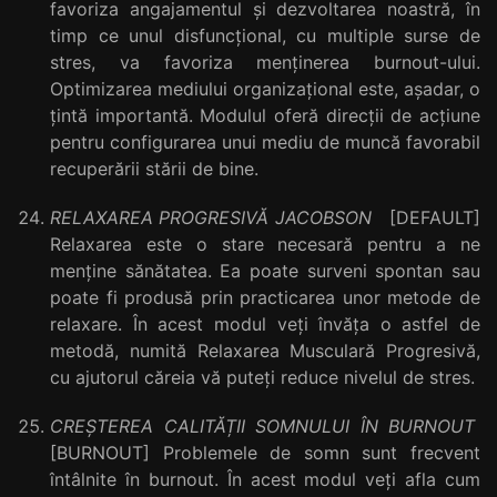
favoriza angajamentul și dezvoltarea noastră, în
timp ce unul disfuncțional, cu multiple surse de
stres, va favoriza menținerea burnout-ului.
Optimizarea mediului organizațional este, așadar, o
țintă importantă. Modulul oferă direcții de acțiune
pentru configurarea unui mediu de muncă favorabil
recuperării stării de bine.
RELAXAREA PROGRESIVĂ JACOBSON
[DEFAULT]
Relaxarea este o stare necesară pentru a ne
menține sănătatea. Ea poate surveni spontan sau
poate fi produsă prin practicarea unor metode de
relaxare. În acest modul veți învăța o astfel de
metodă, numită Relaxarea Musculară Progresivă,
cu ajutorul căreia vă puteți reduce nivelul de stres.
CREȘTEREA CALITĂȚII SOMNULUI ÎN BURNOUT
[BURNOUT] Problemele de somn sunt frecvent
întâlnite în burnout. În acest modul veți afla cum