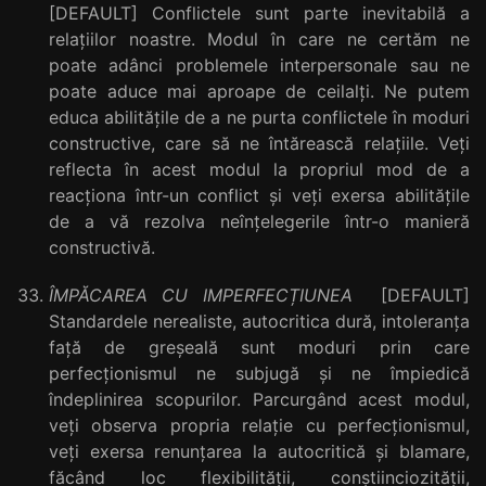
[DEFAULT] Conflictele sunt parte inevitabilă a
relațiilor noastre. Modul în care ne certăm ne
poate adânci problemele interpersonale sau ne
poate aduce mai aproape de ceilalți. Ne putem
educa abilitățile de a ne purta conflictele în moduri
constructive, care să ne întărească relațiile. Veți
reflecta în acest modul la propriul mod de a
reacționa într-un conflict și veți exersa abilitățile
de a vă rezolva neînțelegerile într-o manieră
constructivă.
ÎMPĂCAREA CU IMPERFECȚIUNEA
[DEFAULT]
Standardele nerealiste, autocritica dură, intoleranța
față de greșeală sunt moduri prin care
perfecționismul ne subjugă și ne împiedică
îndeplinirea scopurilor. Parcurgând acest modul,
veți observa propria relație cu perfecționismul,
veți exersa renunțarea la autocritică și blamare,
făcând loc flexibilității, conștiinciozității,