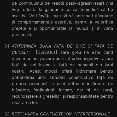
pe continuumul de reacții pasiv-agresiv-asertiv și
veți reflecta la gândurile ce vă împiedică să fiți
asertivi. Veți învăța cum să vă antrenați gândurile
și comportamentele asertive, pentru a valorifica
drepturile și oportunitățile la muncă și în viața
personală.
ATITUDINEA BUNĂ FAȚĂ DE SINE ȘI FAȚĂ DE
CEILALȚI
[DEFAULT] Tare greu ne este când
ducem cu noi povara unei atitudini negative, aspre
față de noi înșine și față de oamenii din jurul
nostru. Acest modul oferă îndrumare pentru
dobândirea unei atitudini constructive față de
propria persoană, a unei atitudini încărcate de
blândețe, îngăduință, iertare, dar și de curaj,
recunoaștere a greșelilor și responsabilitate pentru
repararea lor.
REZOLVAREA CONFLICTELOR INTERPERSONALE