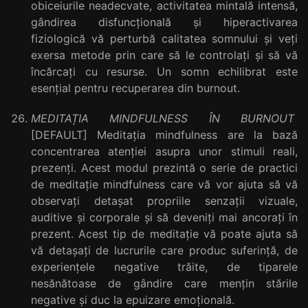
obiceiurile neadecvate, activitatea mintală intensă,
gândirea disfuncțională și hiperactivarea
fiziologică vă perturbă calitatea somnului și veți
exersa metode prin care să le controlați și să vă
încărcați cu resurse. Un somn echilibrat este
esențial pentru recuperarea din burnout.
MEDITAȚIA MINDFULNESS ÎN BURNOUT
[DEFAULT] Meditația mindfulness are la bază
concentrarea atenției asupra unor stimuli reali,
prezenți. Acest modul prezintă o serie de practici
de meditație mindfulness care vă vor ajuta să vă
observați detașat propriile senzații vizuale,
auditive și corporale și să deveniți mai ancorați în
prezent. Acest tip de meditație vă poate ajuta să
vă detașați de lucrurile care produc suferință, de
experiențele negative trăite, de tiparele
nesănătoase de gândire care mențin stările
negative și duc la epuizare emoțională.