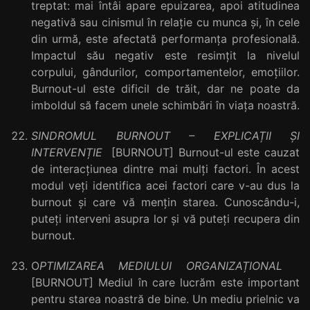
treptat: mai întâi apare epuizarea, apoi atitudinea
negativă sau cinismul în relație cu munca și, în cele
din urmă, este afectată performanța profesională.
Impactul său negativ este resimțit la nivelul
corpului, gândurilor, comportamentelor, emoțiilor.
Burnout-ul este dificil de trăit, dar ne poate da
imboldul să facem unele schimbări în viața noastră.
SINDROMUL BURNOUT – EXPLICAȚII ȘI
INTERVENȚIE
[BURNOUT] Burnout-ul este cauzat
de interacțiunea dintre mai mulți factori. În acest
modul veți identifica acei factori care v-au dus la
burnout și care vă mențin starea. Cunoscându-i,
puteți interveni asupra lor și vă puteți recupera din
burnout.
O
PTIMIZAREA MEDIULUI ORGANIZAȚIONAL
[BURNOUT] Mediul în care lucrăm este important
pentru starea noastră de bine. Un mediu prielnic va