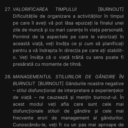
VALORIFICAREA TIMPULUI
[BURNOUT]
Dificultățile de organizare a activităților în timpul
pe care îl aveți vă pot lăsa epuizați la finalul unei
zile de muncă și cu mari carențe în viața personală.
Pornind de la aspectele pe care le valorizați în
această viață, veți învăța ce și cum să planificați
pentru a vă îndrepta în direcția pe care ați stabilit-
o. Veți învăța că o viață trăită cu sens poate fi
presărată cu momente de tihnă.
MANAGEMENTUL STILURILOR DE GÂNDIRE ÎN
BURNOUT
[BURNOUT] Gândurile noastre negative
– stilul disfuncțional de interpretare a experiențelor
de viață – ne cauzează și mențin burnout-ul. În
acest modul veți afla care sunt cele mai
disfuncționale stiluri de gândire și cele mai
frecvente erori de management al gândurilor.
Cunoscându-le, veți fi cu un pas mai aproape de