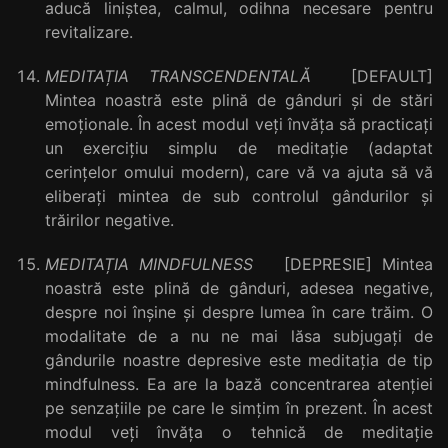
aducă liniștea, calmul, odihna necesare pentru
revitalizare.
MEDITAȚIA TRANSCENDENTALĂ
[DEFAULT]
Mintea noastră este plină de gânduri şi de stări
emoționale. În acest modul veți învăța să practicați
un exercițiu simplu de meditație (adaptat
cerințelor omului modern), care vă va ajuta să vă
eliberați mintea de sub controlul gândurilor şi
trăirilor negative.
MEDITAȚIA MINDFULNESS
[DEPRESIE] Mintea
noastră este plină de gânduri, adesea negative,
despre noi înşine şi despre lumea în care trăim. O
modalitate de a nu ne mai lăsa subjugați de
gândurile noastre depresive este meditația de tip
mindfulness. Ea are la bază concentrarea atenției
pe senzațiile pe care le simțim în prezent. În acest
modul veți învăța o tehnică de meditație