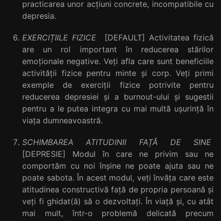
practicarea unor acțiuni concrete, incompatibile cu
depresia.
EXERCIȚIILE FIZICE
[DEFAULT] Activitatea fizică
are un rol important în reducerea stărilor
emoționale negative. Veți afla care sunt beneficiile
activității fizice pentru minte și corp. Veți primi
exemple de exerciții fizice potrivite pentru
reducerea depresiei și a burnout-ului și sugestii
pentru a le putea integra cu mai multă ușurință în
viața dumneavoastră.
SCHIMBAREA ATITUDINII FAȚĂ DE SINE
[DEPRESIE] Modul în care ne privim sau ne
comportăm cu noi înșine ne poate ajuta sau ne
poate sabota. În acest modul, veți învăța care este
atitudinea constructivă față de propria persoană și
veți fi ghidat(ă) să o dezvoltați. În viață și, cu atât
mai mult, într-o problemă delicată precum